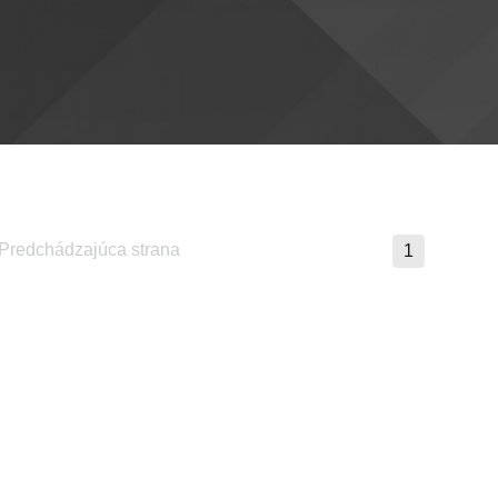
Predchádzajúca strana
1