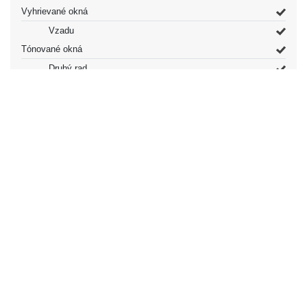
Vyhrievané okná
Vzadu
Tónované okná
Druhý rad
Zadné okno
Ostatné vybavenie
Strešné okno
Typ
*Zabudovaný
Spojler
Fixovaná
Svetlá
Hlavný lúč
Halogén
Spodný lúč
Halogén
Zadné svetlá
Halogén