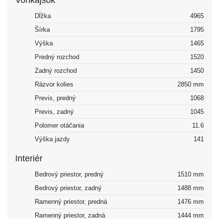
Vonkajšok
Dĺžka
4965
Šírka
1795
Výška
1465
Predný rozchod
1520
Zadný rozchod
1450
Rázvor kolies
2850 mm
Previs, predný
1068
Previs, zadný
1045
Polomer otáčania
11.6
Výška jazdy
141
Interiér
Bedrový priestor, predný
1510 mm
Bedrový priestor, zadný
1488 mm
Ramenný priestor, predná
1476 mm
Ramenný priestor, zadná
1444 mm