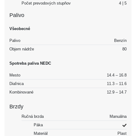
Počet prevodových stupňov
4 | 5
Palivo
Všeobecné
Palivo
Benzín
Objem nádrže
80
Spotreba paliva NEDC
Mesto
14.4 – 16.8
Diaľnica
11.3 – 11.6
Kombinované
12.9 – 14.7
Brzdy
Ručná brzda
Manuálna
Páka
Materiál
Plast