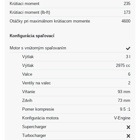
Krútiaci moment
235
Krútiaci moment (lb-ft)
173
Otáčky pri maximálnom krútiacom momente
4600
Konfigurácia spaľovací
Motor s vnútorným spaľovaním
Výtlak
3 l
Výtlak
2975 cc
Valce
6
Ventily na valec
2
Vŕtanie
93 mm
Zdvih
73 mm
Pomer kompresie
9.5 :1
Konfigurácia motora
V-Engine
Supercharger
Turbocharger