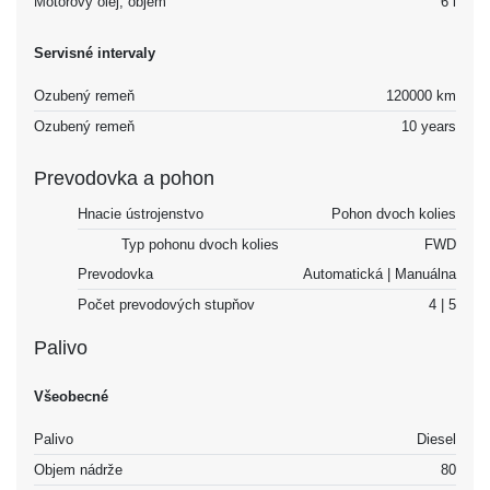
Motorový olej, objem
6 l
Servisné intervaly
Ozubený remeň
120000 km
Ozubený remeň
10 years
Prevodovka a pohon
Hnacie ústrojenstvo
Pohon dvoch kolies
Typ pohonu dvoch kolies
FWD
Prevodovka
Automatická | Manuálna
Počet prevodových stupňov
4 | 5
Palivo
Všeobecné
Palivo
Diesel
Objem nádrže
80