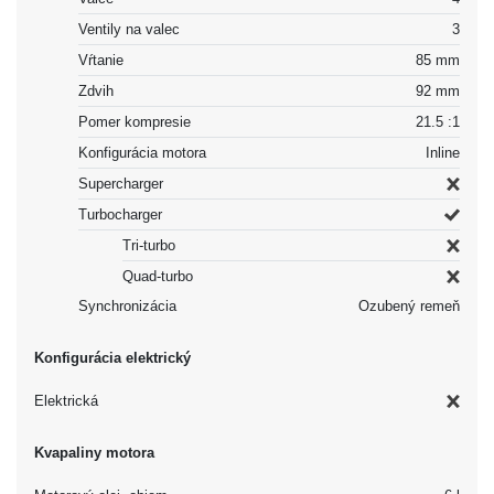
Ventily na valec
3
Vŕtanie
85 mm
Zdvih
92 mm
Pomer kompresie
21.5 :1
Konfigurácia motora
Inline
Supercharger
Turbocharger
Tri-turbo
Quad-turbo
Synchronizácia
Ozubený remeň
Konfigurácia elektrický
Elektrická
Kvapaliny motora