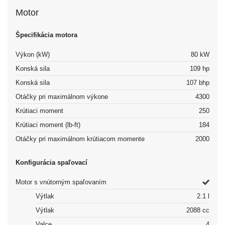
Motor
Špecifikácia motora
Výkon (kW)
80 kW
Konská sila
109 hp
Konská sila
107 bhp
Otáčky pri maximálnom výkone
4300
Krútiaci moment
250
Krútiaci moment (lb-ft)
184
Otáčky pri maximálnom krútiacom momente
2000
Konfigurácia spaľovací
Motor s vnútorným spaľovaním
Výtlak
2.1 l
Výtlak
2088 cc
Valce
4