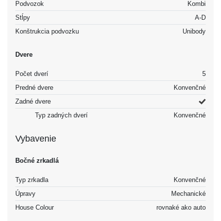
Podvozok
Kombi
Stĺpy
A-D
Konštrukcia podvozku
Unibody
Dvere
Počet dverí
5
Predné dvere
Konvenčné
Zadné dvere
Typ zadných dverí
Konvenčné
Vybavenie
Bočné zrkadlá
Typ zrkadla
Konvenčné
Úpravy
Mechanické
House Colour
rovnaké ako auto