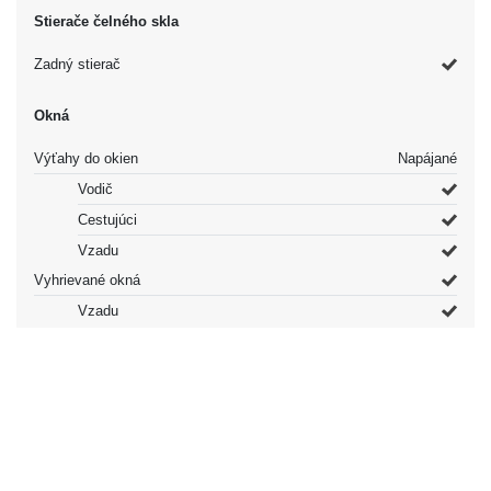
Stierače čelného skla
Zadný stierač
Okná
Výťahy do okien
Napájané
Vodič
Cestujúci
Vzadu
Vyhrievané okná
Vzadu
Tónované okná
Druhý rad
Zadné okno
Ostatné vybavenie