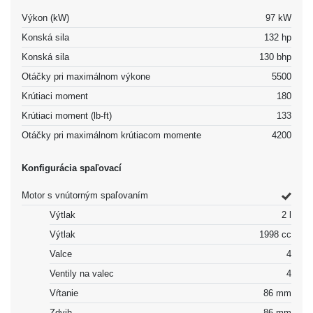
Výkon (kW)
97 kW
Konská sila
132 hp
Konská sila
130 bhp
Otáčky pri maximálnom výkone
5500
Krútiaci moment
180
Krútiaci moment (lb-ft)
133
Otáčky pri maximálnom krútiacom momente
4200
Konfigurácia spaľovací
Motor s vnútorným spaľovaním
Výtlak
2 l
Výtlak
1998 cc
Valce
4
Ventily na valec
4
Vŕtanie
86 mm
Zdvih
86 mm