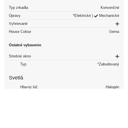
Typ zrkadla
Konvenčné
Úpravy
*Elektrické |
Mechanické
Vyhrievané
House Colour
čierna
Ostatné vybavenie
Strešné okno
Typ
*Zabudovaný
Svetlá
Hlavný lúč
Halogén
Spodný lúč
Halogén
Zadné svetlá
Halogén
Hmlovky
Vpredu