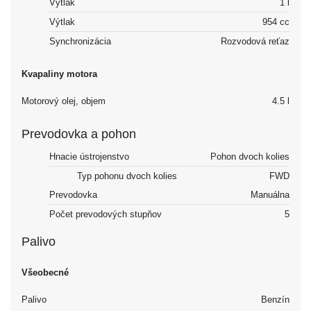
Výtlak
1 l
Výtlak
954 cc
Synchronizácia
Rozvodová reťaz
Kvapaliny motora
Motorový olej, objem
4.5 l
Prevodovka a pohon
Hnacie ústrojenstvo
Pohon dvoch kolies
Typ pohonu dvoch kolies
FWD
Prevodovka
Manuálna
Počet prevodových stupňov
5
Palivo
Všeobecné
Palivo
Benzín