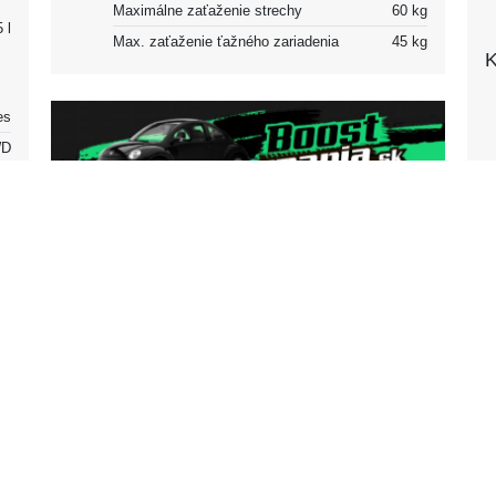
Maximálne zaťaženie strechy
60 kg
 l
Max. zaťaženie ťažného zariadenia
45 kg
K
es
D
na
5
Vonkajšok
el
Podvozok a karoséria
43
Podvozok
Podvozok
Hatchback
.5
.3