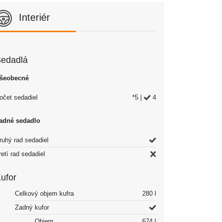
Interiér
edadlá
šeobecné
očet sedadiel
*5 |
4
adné sedadlo
ruhý rad sedadiel
retí rad sedadiel
ufor
Celkový objem kufra
280 l
Zadný kufor
Objem
674 l