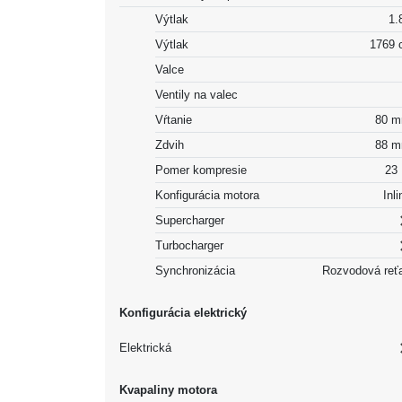
Výtlak
1.8
Výtlak
1769 
Valce
Ventily na valec
Vŕtanie
80 
Zdvih
88 
Pomer kompresie
23 
Konfigurácia motora
Inli
Supercharger
Turbocharger
Synchronizácia
Rozvodová reť
Konfigurácia elektrický
Elektrická
Kvapaliny motora