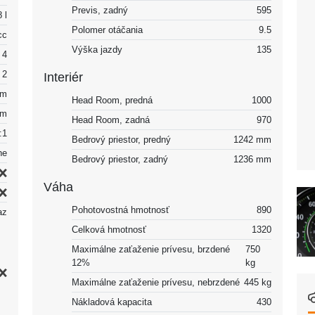
Previs, zadný
595
 l
Polomer otáčania
9.5
cc
Výška jazdy
135
4
2
Interiér
mm
Head Room, predná
1000
mm
Head Room, zadná
970
:1
Bedrový priestor, predný
1242 mm
ne
Bedrový priestor, zadný
1236 mm
Váha
Pohotovostná hmotnosť
890
az
Celková hmotnosť
1320
Maximálne zaťaženie prívesu, brzdené
750
12%
kg
Maximálne zaťaženie prívesu, nebrzdené
445 kg
Nákladová kapacita
430