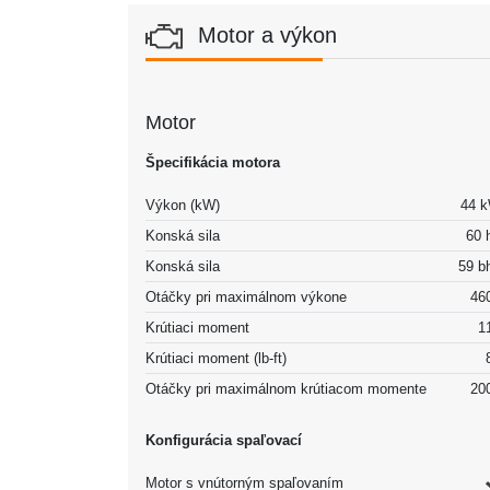
Motor a výkon
Motor
Špecifikácia motora
Výkon (kW)
44 
Konská sila
60 
Konská sila
59 b
Otáčky pri maximálnom výkone
46
Krútiaci moment
1
Krútiaci moment (lb-ft)
Otáčky pri maximálnom krútiacom momente
20
Konfigurácia spaľovací
Motor s vnútorným spaľovaním