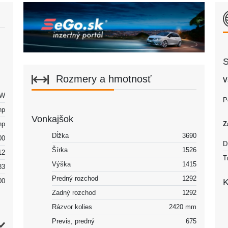
S
Rozmery a hmotnosť
V
kW
P
hp
Vonkajšok
hp
Z
Dĺžka
3690
00
D
Šírka
1526
12
T
Výška
1415
83
Predný rozchod
1292
00
K
Zadný rozchod
1292
Rázvor kolies
2420 mm
Previs, predný
675