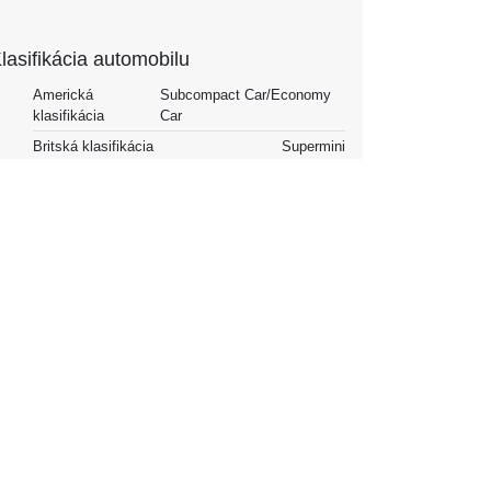
lasifikácia automobilu
Americká
Subcompact Car/Economy
klasifikácia
Car
Britská klasifikácia
Supermini
Austrálska klasifikácia
Light Car
Európsky segment
B-Segment
Klasifikácia
Malé rodinné auto
Konkrétne údaje o automobile