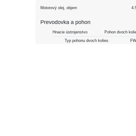
Motorový olej, objem
4.5
Prevodovka a pohon
Hnacie ústrojenstvo
Pohon dvoch koli
Typ pohonu dvoch kolies
FW
Prevodovka
Manuál
Počet prevodových stupňov
Palivo
Všeobecné
Palivo
Dies
Objem nádrže
Spotreba paliva NEDC
Mesto
5
Diaľnica
4