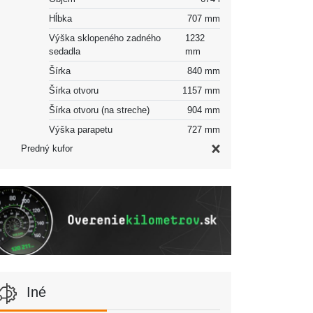
Hĺbka
707 mm
Výška sklopeného zadného
1232
sedadla
mm
Šírka
840 mm
Šírka otvoru
1157 mm
Šírka otvoru (na streche)
904 mm
Výška parapetu
727 mm
Predný kufor
Iné