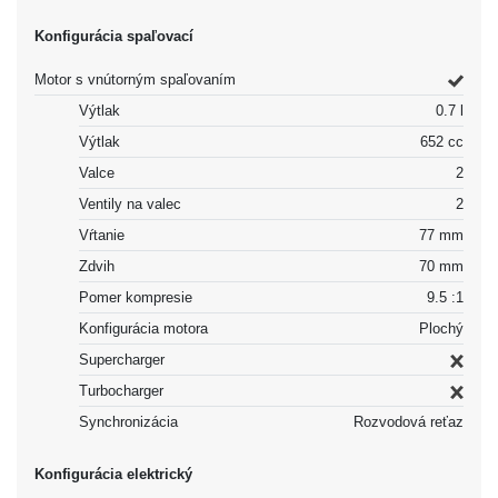
Konfigurácia spaľovací
Motor s vnútorným spaľovaním
Výtlak
0.7 l
Výtlak
652 cc
Valce
2
Ventily na valec
2
Vŕtanie
77 mm
Zdvih
70 mm
Pomer kompresie
9.5 :1
Konfigurácia motora
Plochý
Supercharger
Turbocharger
Synchronizácia
Rozvodová reťaz
Konfigurácia elektrický