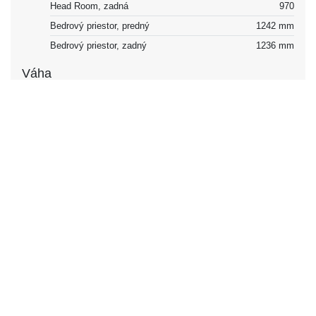
Head Room, zadná
970
Bedrový priestor, predný
1242 mm
Bedrový priestor, zadný
1236 mm
Váha
Pohotovostná hmotnosť
755
Celková hmotnosť
1085
Maximálne zaťaženie prívesu, brzdené 12%
500 kg
Maximálne zaťaženie prívesu, nebrzdené
370 kg
Nákladová kapacita
330
Maximálne zaťaženie strechy
40 kg
Max. zaťaženie ťažného zariadenia
45 kg