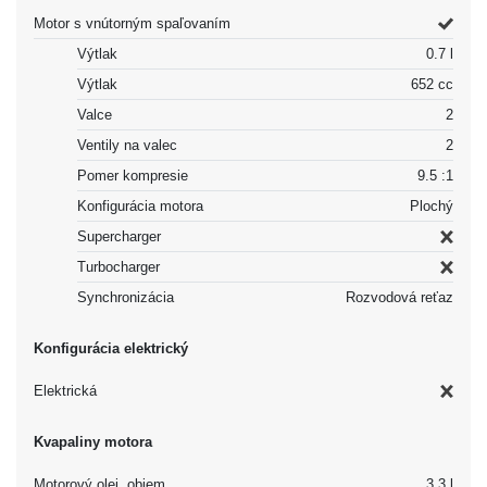
Motor s vnútorným spaľovaním
Výtlak
0.7 l
Výtlak
652 cc
Valce
2
Ventily na valec
2
Pomer kompresie
9.5 :1
Konfigurácia motora
Plochý
Supercharger
Turbocharger
Synchronizácia
Rozvodová reťaz
Konfigurácia elektrický
Elektrická
Kvapaliny motora
Motorový olej, objem
3.3 l