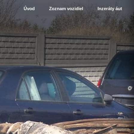
Úvod
Zoznam vozidiel
Inzeráty áut