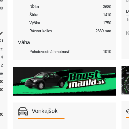
hp
Z
Dĺžka
3680
00
D
Šírka
1410
T
Výška
1750
Rázvor kolies
2830 mm
K
 l
Váha
cc
Pohotovostná hmotnosť
1010
4
2
ne
Vonkajšok