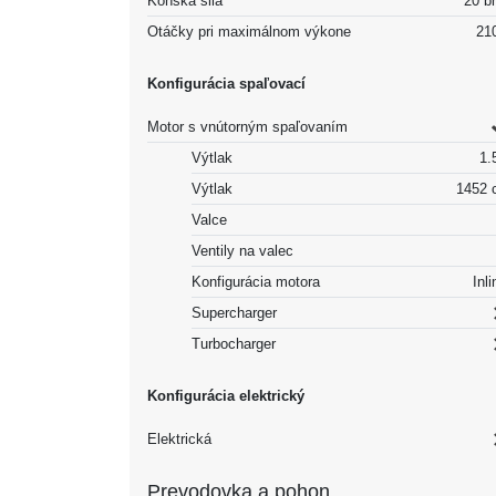
Konská sila
20 b
Otáčky pri maximálnom výkone
21
Konfigurácia spaľovací
Motor s vnútorným spaľovaním
Výtlak
1.5
Výtlak
1452 
Valce
Ventily na valec
Konfigurácia motora
Inli
Supercharger
Turbocharger
Konfigurácia elektrický
Elektrická
Prevodovka a pohon