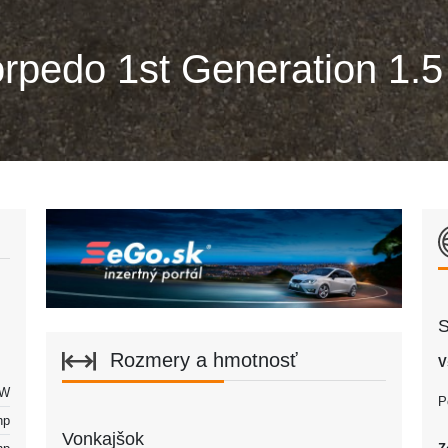
orpedo 1st Generation 1.
S
Rozmery a hmotnosť
V
kW
P
hp
Vonkajšok