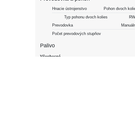
Hnacie ústrojenstvo
Pohon dvoch koli
Typ pohonu dvoch kolies
RW
Prevodovka
Manuál
Počet prevodových stupňov
Palivo
Všeobecné
Palivo
Benz
Spotreba paliva NEDC
Kombinované
Výkon
Najvyššia rýchlosť
72 km
Najvyššia rýchlosť
45 m