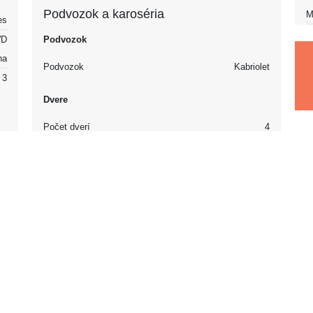
Podvozok a karoséria
M
es
D
Podvozok
na
Podvozok
Kabriolet
3
Dvere
Počet dverí
4
ín
8
/h
ph