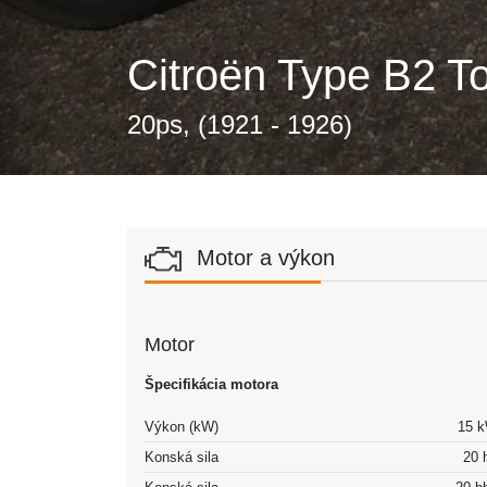
Citroën Type B2 T
20ps, (1921 - 1926)
Motor a výkon
Motor
Špecifikácia motora
Výkon (kW)
15 
Konská sila
20 