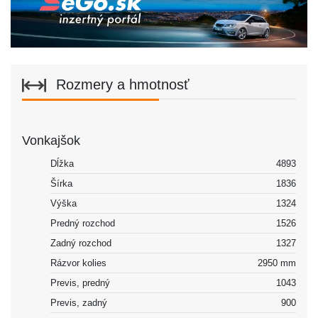
Rozmery a hmotnosť
Vonkajšok
Dĺžka
4893
Šírka
1836
Výška
1324
Predný rozchod
1526
Zadný rozchod
1327
Rázvor kolies
2950 mm
Previs, predný
1043
Previs, zadný
900