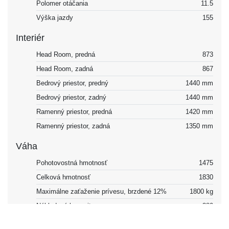
Polomer otáčania
11.5
Výška jazdy
155
Interiér
Head Room, predná
873
Head Room, zadná
867
Bedrový priestor, predný
1440 mm
Bedrový priestor, zadný
1440 mm
Ramenný priestor, predná
1420 mm
Ramenný priestor, zadná
1350 mm
Váha
Pohotovostná hmotnosť
1475
Celková hmotnosť
1830
Maximálne zaťaženie prívesu, brzdené 12%
1800 kg
Nákladová kapacita
380