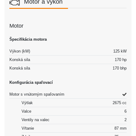
Motor a výkon
Motor
Špecifikácia motora
Výkon (kW)
125 kW
Konská sila
170 hp
Konská sila
170 bhp
Konfigurácia spaľovací
Motor s vnútorným spaľovaním
Výtlak
2675 cc
Valce
6
Ventily na valec
2
Vŕtanie
87 mm