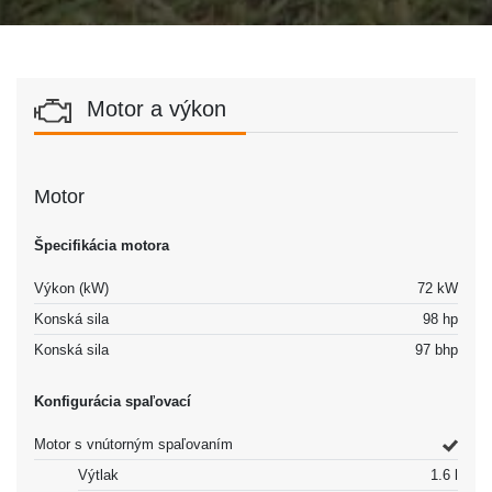
Motor a výkon
Motor
Špecifikácia motora
Výkon (kW)
72 kW
Konská sila
98 hp
Konská sila
97 bhp
Konfigurácia spaľovací
Motor s vnútorným spaľovaním
Výtlak
1.6 l