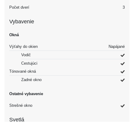
Počet dverí
3
Vybavenie
Okná
Výťahy do okien
Napájané
Vodič
Cestujúci
Tónované okná
Zadné okno
Ostatné vybavenie
Strešné okno
Svetlá
Hlavný lúč
Halogén