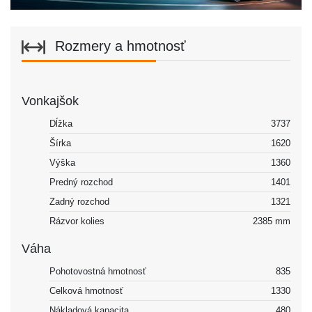
Rozmery a hmotnosť
Vonkajšok
Dĺžka
3737
Šírka
1620
Výška
1360
Predný rozchod
1401
Zadný rozchod
1321
Rázvor kolies
2385 mm
Váha
Pohotovostná hmotnosť
835
Celková hmotnosť
1330
Nákladová kapacita
480