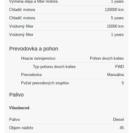
Výmena oleja a filter motora
1 years
Chladič motora
120000 km
Chladič motora
5 years
Vnútorný filter
15000 km
Vnútorný filter
1 years
Prevodovka a pohon
Hnacie ústrojenstvo
Pohon dvoch kolies
Typ pohonu dvoch kolies
FWD
Prevodovka
Manuálna
Počet prevodových stupňov
5
Palivo
Všeobecné
Palivo
Diesel
Objem nádrže
45