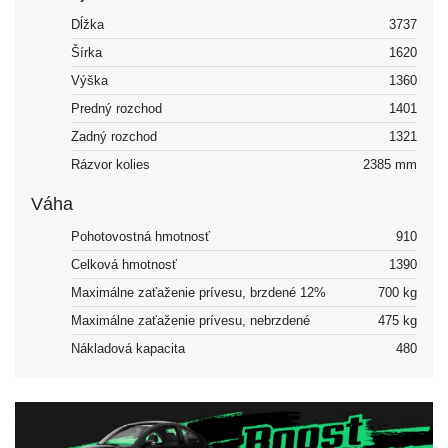
Dĺžka
3737
Šírka
1620
Výška
1360
Predný rozchod
1401
Zadný rozchod
1321
Rázvor kolies
2385 mm
Váha
Pohotovostná hmotnosť
910
Celková hmotnosť
1390
Maximálne zaťaženie prívesu, brzdené 12%
700 kg
Maximálne zaťaženie prívesu, nebrzdené
475 kg
Nákladová kapacita
480