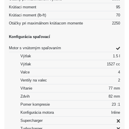
Krútiaci moment
95
Krútiaci moment (lb-ft)
70
Otáčky pri maximálnom krútiacom momente
2250
Konfigurácia spaľovací
Motor s vnútorným spaľovaním
Výtlak
1.5 l
Výtlak
1527 cc
Valce
4
Ventily na valec
2
Vŕtanie
77 mm
Zdvih
82 mm
Pomer kompresie
23 :1
Konfigurácia motora
Inline
Supercharger
Turbocharger