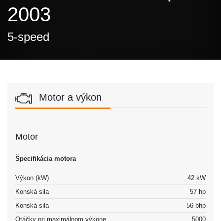
2003
5-speed
Motor a výkon
Motor
Špecifikácia motora
Výkon (kW)
42 kW
Konská sila
57 hp
Konská sila
56 bhp
Otáčky pri maximálnom výkone
5000