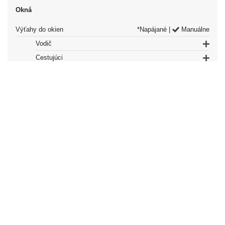
Okná
Výťahy do okien
*Napájané |
Manuálne
Vodič
Cestujúci
Tónované okná
Zadné okno
Svetlá
Hlavný lúč
Halogén
Spodný lúč
Halogén
Farba
Farba
béžová |
čierna |
modrá |
zelená |
červená |
strieborná |
biela |
žltá
Ráfiky a pneumatiky