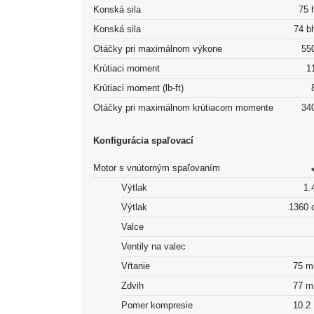
Konská sila
75 
Konská sila
74 b
Otáčky pri maximálnom výkone
55
Krútiaci moment
1
Krútiaci moment (lb-ft)
Otáčky pri maximálnom krútiacom momente
34
Konfigurácia spaľovací
Motor s vnútorným spaľovaním
Výtlak
1.4
Výtlak
1360 
Valce
Ventily na valec
Vŕtanie
75 
Zdvih
77 
Pomer kompresie
10.2 