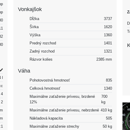
hp
Vonkajšok
hp
Z
Dĺžka
3737
00
D
Šírka
1620
11
T
Výška
1360
82
Predný rozchod
1401
00
K
Zadný rozchod
1321
Rázvor kolies
2385 mm
Váha
 l
Pohotovostná hmotnosť
835
cc
Celková hmotnosť
1340
4
Maximálne zaťaženie prívesu, brzdené
700
2
12%
kg
mm
Maximálne zaťaženie prívesu, nebrzdené
410 kg
mm
Nákladová kapacita
505
:1
Maximálne zaťaženie strechy
50 kg