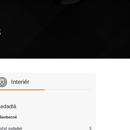
8
Interiér
edadlá
šeobecné
očet sedadiel
5