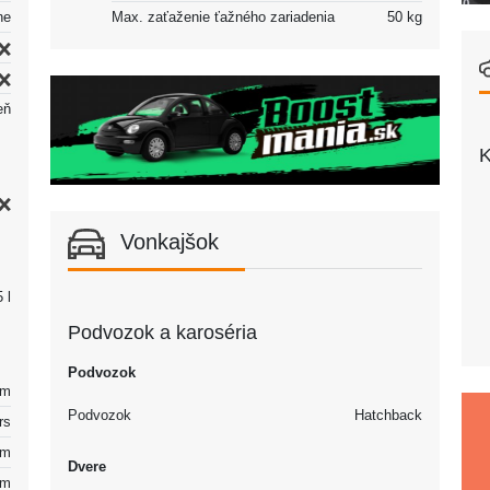
ne
Max. zaťaženie ťažného zariadenia
50 kg
eň
K
Vonkajšok
 l
Podvozok a karoséria
Podvozok
km
Podvozok
Hatchback
rs
km
Dvere
km