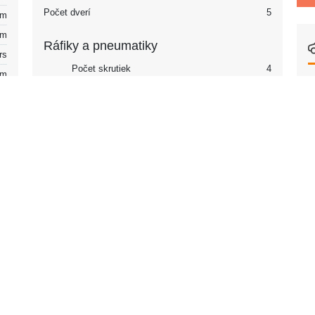
Počet dverí
5
km
km
Ráfiky a pneumatiky
rs
Počet skrutiek
4
km
Vzdialenosť skrutiek
108
rs
M
Rozmery matice / skrutky
M12x1.25
rs
Centrálny otvor (CB)
65.1
km
Typ zapínania
Skrutky s okom
rs
Ráfiky
Veľkosť ráfika, predná
13 – 15
es
Veľkosť ráfika, zadná
13 – 15
D
Šírka ráfika, predná
5 – 6
na
Šírka ráfika, zadná
5 – 6
5
Ofset (ET), predný
15
Ofset (ET), zadný
15