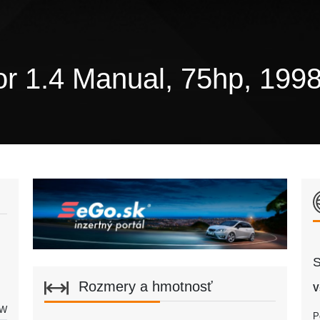
or 1.4 Manual, 75hp, 199
S
Rozmery a hmotnosť
V
kW
P