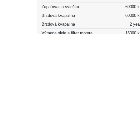
Zapaľovacia sviečka
60000 
Brzdová kvapalina
60000 
Brzdová kvapalina
2 yea
Výmena oleja a filter motora
15000 
Výmena oleja a filter motora
1 yea
Chladič motora
2 yea
Vnútorný filter
20000 
Vnútorný filter
1 yea
Prevodovka a pohon
Hnacie ústrojenstvo
Pohon dvoch koli
Typ pohonu dvoch kolies
FW
Prevodovka
Manuál
Počet prevodových stupňov
Palivo