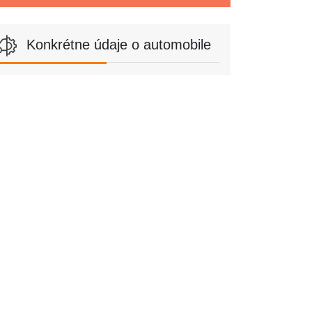
Konkrétne údaje o automobile
odelový rok
1998