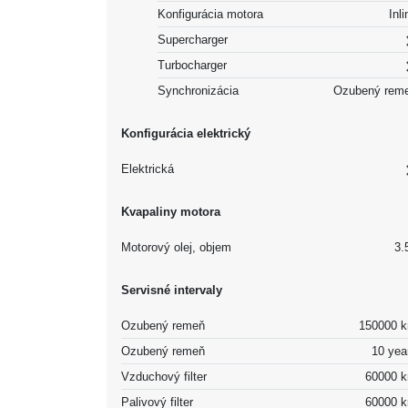
Konfigurácia motora
Inli
Supercharger
Turbocharger
Synchronizácia
Ozubený rem
Konfigurácia elektrický
Elektrická
Kvapaliny motora
Motorový olej, objem
3.5
Servisné intervaly
Ozubený remeň
150000 
Ozubený remeň
10 yea
Vzduchový filter
60000 
Palivový filter
60000 