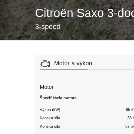
Citroën Saxo 3-doo
3-speed
Motor a výkon
Motor
Špecifikácia motora
Výkon (kW)
65 
Konská sila
88 
Konská sila
87 b