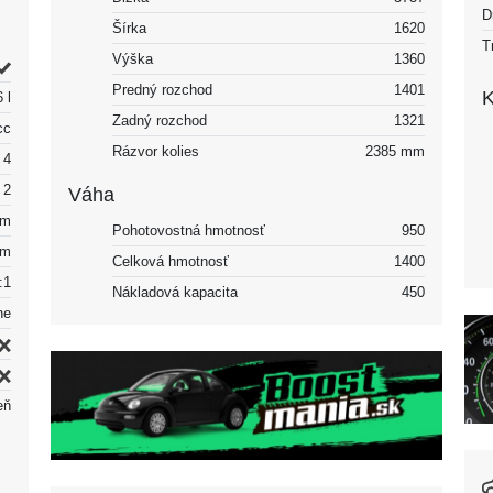
D
Šírka
1620
T
Výška
1360
Predný rozchod
1401
K
 l
Zadný rozchod
1321
cc
Rázvor kolies
2385 mm
4
2
Váha
mm
Pohotovostná hmotnosť
950
mm
Celková hmotnosť
1400
:1
Nákladová kapacita
450
ne
eň