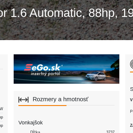
r 1.6 Automatic, 88hp, 1
S
Rozmery a hmotnosť
V
kW
P
hp
Vonkajšok
hp
Z
Dĺžka
3737