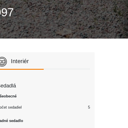
997
Interiér
edadlá
šeobecné
očet sedadiel
5
adné sedadlo