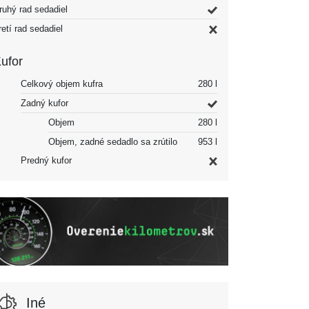
ruhý rad sedadiel
retí rad sedadiel
ufor
Celkový objem kufra
280 l
Zadný kufor
Objem
280 l
Objem, zadné sedadlo sa zrútilo
953 l
Predný kufor
Iné