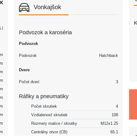
Vonkajšok
K
 l
Podvozok a karoséria
Podvozok
km
Podvozok
Hatchback
rs
Dvere
km
km
Počet dverí
3
km
Ráfiky a pneumatiky
km
rs
Počet skrutiek
4
km
Vzdialenosť skrutiek
108
rs
Rozmery matice / skrutky
M12x1.25
rs
Centrálny otvor (CB)
65.1