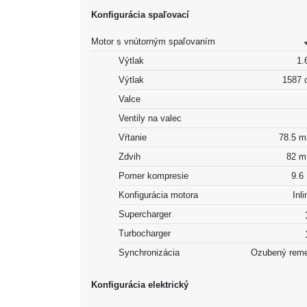
Konfigurácia spaľovací
Motor s vnútorným spaľovaním
Výtlak
1.6
Výtlak
1587 
Valce
Ventily na valec
Vŕtanie
78.5 
Zdvih
82 
Pomer kompresie
9.6 
Konfigurácia motora
Inli
Supercharger
Turbocharger
Synchronizácia
Ozubený rem
Konfigurácia elektrický