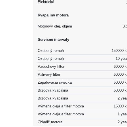
Elektrická
Kvapaliny motora
Motorový olej, objem
3.5
Servisné intervaly
Ozubený remeň
150000 
Ozubený remeň
10 yea
Vzduchový filter
60000 
Palivový filter
60000 
Zapaľovacia sviečka
60000 
Brzdová kvapalina
60000 
Brzdová kvapalina
2 yea
Výmena oleja a filter motora
15000 
Výmena oleja a filter motora
1 yea
Chladič motora
2 yea