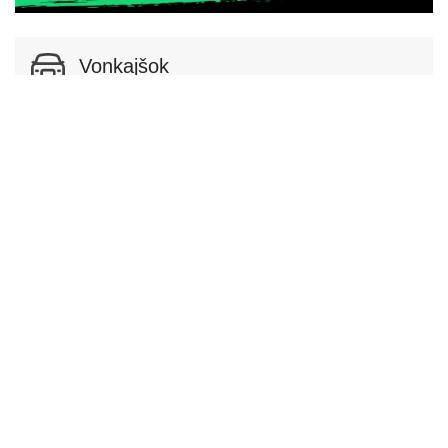
Vonkajšok
Podvozok a karoséria
Podvozok
Podvozok
Sedan
Dvere
Počet dverí
4
Interiér