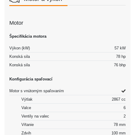
Motor
Špecifikácia motora
Výkon (kW)
57 kW
Konská sila
78 hp
Konská sila
76 bhp
Konfigurácia spaľovací
Motor s vnútorným spaľovaním
Výtlak
2867 cc
Valce
6
Ventily na valec
2
Vŕtanie
78 mm
Zdvih
100 mm