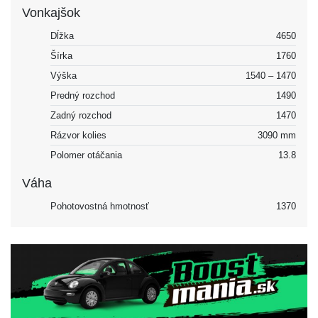
Vonkajšok
Dĺžka
4650
Šírka
1760
Výška
1540 – 1470
Predný rozchod
1490
Zadný rozchod
1470
Rázvor kolies
3090 mm
Polomer otáčania
13.8
Váha
Pohotovostná hmotnosť
1370