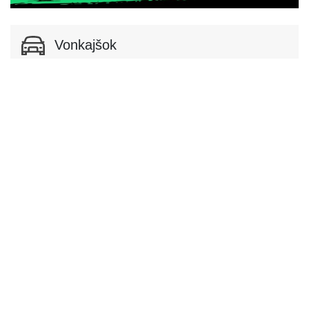
Vonkajšok
Podvozok a karoséria
Podvozok
Podvozok
Sedan
Dvere
Počet dverí
4
Interiér