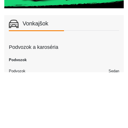
Vonkajšok
Podvozok a karoséria
Podvozok
Podvozok
Sedan
Dvere
Počet dverí
4
Interiér