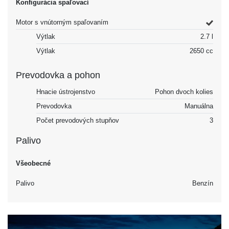
Konfigurácia spaľovací
Motor s vnútorným spaľovaním
Výtlak
2.7 l
Výtlak
2650 cc
Prevodovka a pohon
Hnacie ústrojenstvo
Pohon dvoch kolies
Prevodovka
Manuálna
Počet prevodových stupňov
3
Palivo
Všeobecné
Palivo
Benzín