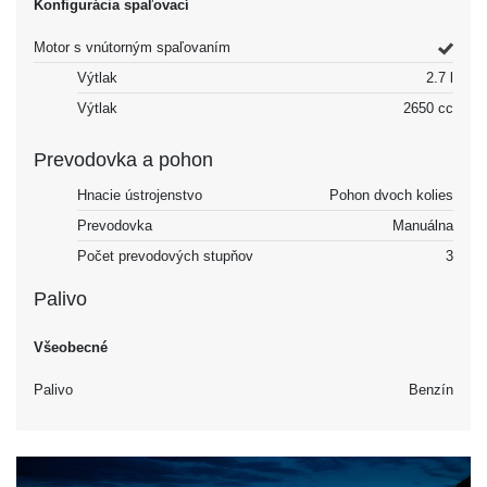
Konfigurácia spaľovací
Motor s vnútorným spaľovaním
Výtlak
2.7 l
Výtlak
2650 cc
Prevodovka a pohon
Hnacie ústrojenstvo
Pohon dvoch kolies
Prevodovka
Manuálna
Počet prevodových stupňov
3
Palivo
Všeobecné
Palivo
Benzín