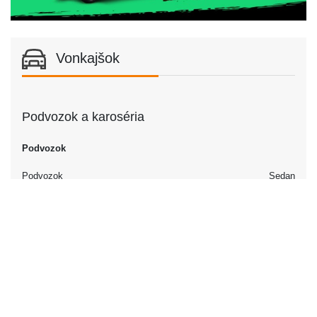
Vonkajšok
Podvozok a karoséria
Podvozok
Podvozok
Sedan
Dvere
Počet dverí
4
Interiér