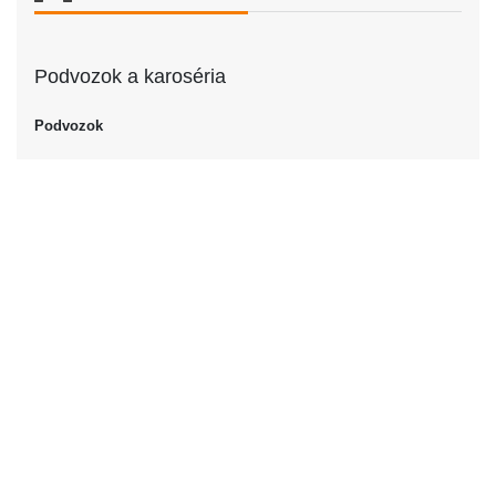
Podvozok a karoséria
Podvozok
Podvozok
Kupé
Dvere
Počet dverí
2