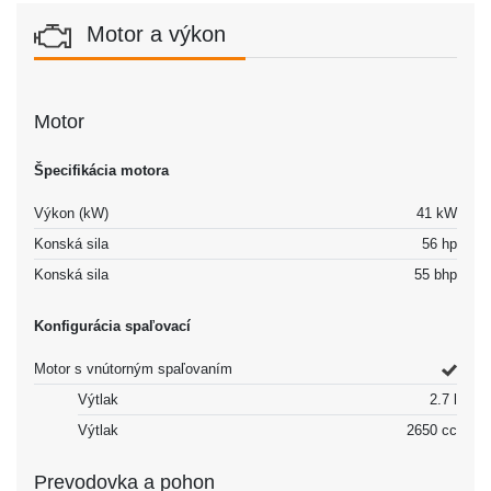
Motor a výkon
Motor
Špecifikácia motora
Výkon (kW)
41 kW
Konská sila
56 hp
Konská sila
55 bhp
Konfigurácia spaľovací
Motor s vnútorným spaľovaním
Výtlak
2.7 l
Výtlak
2650 cc
Prevodovka a pohon