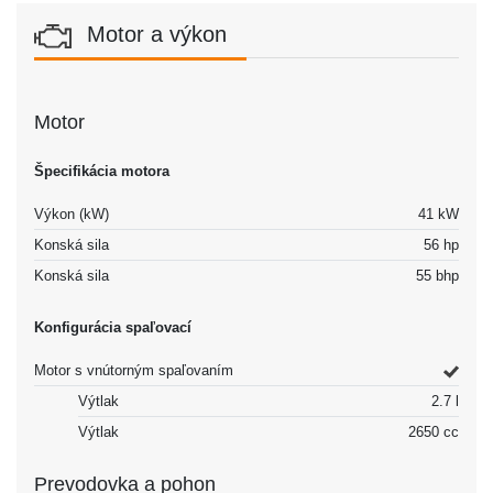
Motor a výkon
Motor
Špecifikácia motora
Výkon (kW)
41 kW
Konská sila
56 hp
Konská sila
55 bhp
Konfigurácia spaľovací
Motor s vnútorným spaľovaním
Výtlak
2.7 l
Výtlak
2650 cc
Prevodovka a pohon