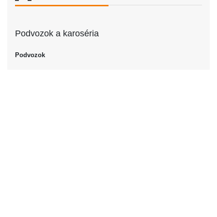
Podvozok a karoséria
Podvozok
Podvozok
Kabriolet
Dvere
Počet dverí
2