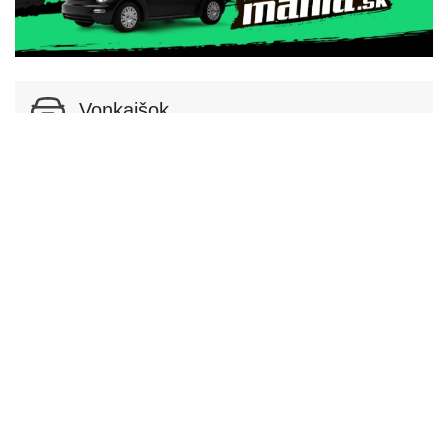
Vonkajšok
Podvozok a karoséria
Podvozok
Podvozok
Sedan
Dvere
Počet dverí
4