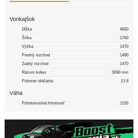
Vonkajšok
Dĺžka
4650
Šírka
1760
Výška
1470
Predný rozchod
1490
Zadný rozchod
1470
Rázvor kolies
3090 mm
Polomer otáčania
13.8
Váha
Pohotovostná hmotnosť
1155