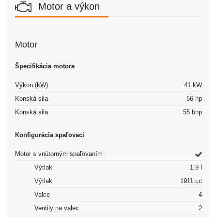
Motor a výkon
Motor
Špecifikácia motora
Výkon (kW)
41 kW
Konská sila
56 hp
Konská sila
55 bhp
Konfigurácia spaľovací
Motor s vnútorným spaľovaním
Výtlak
1.9 l
Výtlak
1911 cc
Valce
4
Ventily na valec
2