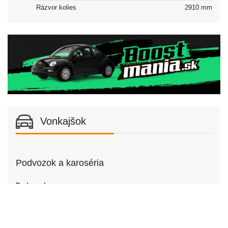
Rázvor kolies
2910 mm
Vonkajšok
Podvozok a karoséria
Podvozok
Podvozok
Kabriolet