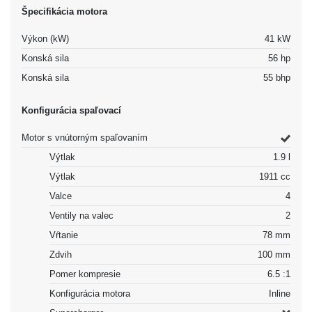
Špecifikácia motora
Výkon (kW)
41 kW
Konská sila
56 hp
Konská sila
55 bhp
Konfigurácia spaľovací
Motor s vnútorným spaľovaním
Výtlak
1.9 l
Výtlak
1911 cc
Valce
4
Ventily na valec
2
Vŕtanie
78 mm
Zdvih
100 mm
Pomer kompresie
6.5 :1
Konfigurácia motora
Inline