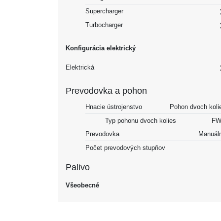
Supercharger
Turbocharger
Konfigurácia elektrický
Elektrická
Prevodovka a pohon
Hnacie ústrojenstvo
Pohon dvoch koli
Typ pohonu dvoch kolies
FW
Prevodovka
Manuál
Počet prevodových stupňov
Palivo
Všeobecné
Palivo
Benz
Objem nádrže