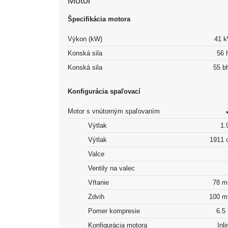
Motor
Špecifikácia motora
Výkon (kW)
41 
Konská sila
56 
Konská sila
55 b
Konfigurácia spaľovací
Motor s vnútorným spaľovaním
Výtlak
1.9
Výtlak
1911 
Valce
Ventily na valec
Vŕtanie
78 
Zdvih
100 
Pomer kompresie
6.5 
Konfigurácia motora
Inli