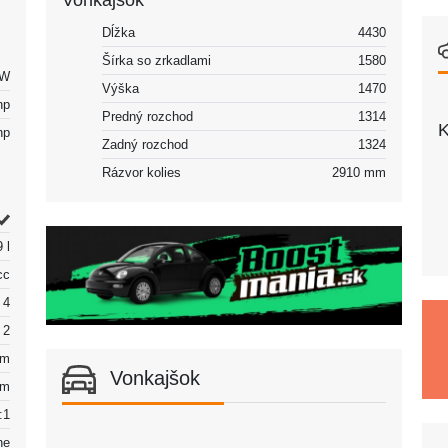
Vonkajšok
Dĺžka
4430
Šírka so zrkadlami
1580
kW
Výška
1470
hp
Predný rozchod
1314
K
hp
Zadný rozchod
1324
Rázvor kolies
2910 mm
 l
cc
4
2
mm
Vonkajšok
mm
:1
ne