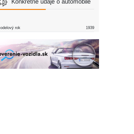
Konkrétne údaje o automobile
odelový rok
1939