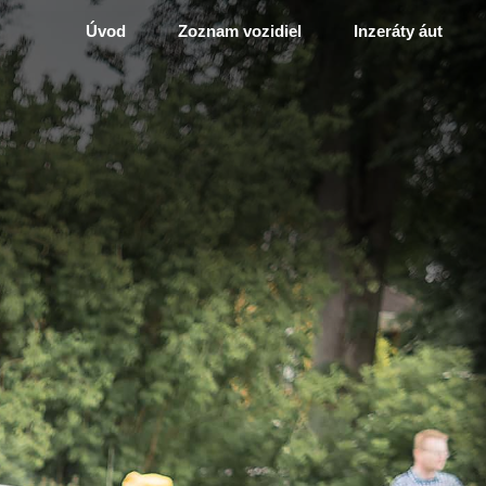
Úvod
Zoznam vozidiel
Inzeráty áut