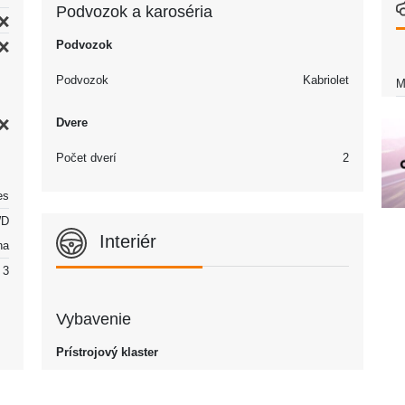
Podvozok a karoséria
Podvozok
Podvozok
Kabriolet
M
Dvere
Počet dverí
2
es
D
Interiér
na
3
Vybavenie
Prístrojový klaster
ín
Limit počítadla kilometrov
100,000 km/miles
45