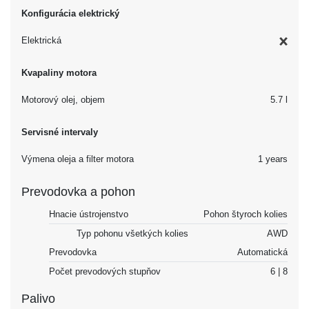
Konfigurácia elektrický
Elektrická
Kvapaliny motora
Motorový olej, objem
5.7 l
Servisné intervaly
Výmena oleja a filter motora
1 years
Prevodovka a pohon
Hnacie ústrojenstvo
Pohon štyroch kolies
Typ pohonu všetkých kolies
AWD
Prevodovka
Automatická
Počet prevodových stupňov
6 | 8
Palivo