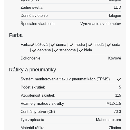
Zadné svetlá
LED
Denné svietenie
Halogén
Špeciálne vlastnosti
Vyrovnanie svetlometov
Farba
Farba
béžová |
čierna |
modrá |
hnedá |
šedá
|
červená |
strieborná |
biela
Dokončenie
Kovové
Ráfiky a pneumatiky
Systém monitorovania tlaku v pneumatikách (TPMS)
Počet skrutiek
5
Vzdialenosť skrutiek
115
Rozmery matice / skrutky
M12x1.5
Centrálny otvor (CB)
70.3
Typ zapínania
Matice s okom
Materiál ráfika
Zliatina