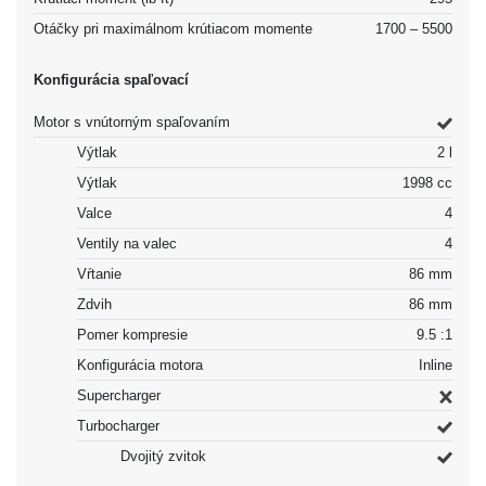
Otáčky pri maximálnom krútiacom momente
1700 – 5500
Konfigurácia spaľovací
Motor s vnútorným spaľovaním
Výtlak
2 l
Výtlak
1998 cc
Valce
4
Ventily na valec
4
Vŕtanie
86 mm
Zdvih
86 mm
Pomer kompresie
9.5 :1
Konfigurácia motora
Inline
Supercharger
Turbocharger
Dvojitý zvitok