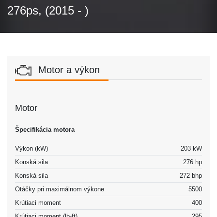
276ps, (2015 - )
Motor a výkon
Motor
Špecifikácia motora
Výkon (kW)
203 kW
Konská sila
276 hp
Konská sila
272 bhp
Otáčky pri maximálnom výkone
5500
Krútiaci moment
400
Krútiaci moment (lb-ft)
295