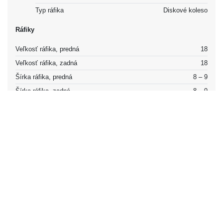
Typ ráfika
Diskové koleso
Ráfiky
Veľkosť ráfika, predná
18
Veľkosť ráfika, zadná
18
Šírka ráfika, predná
8 – 9
Šírka ráfika, zadná
8 – 9
Ofset (ET), predný
42
Ofset (ET), zadný
42
Pneumatiky
Šírka pneumatík, predná
225 – 255
Šírka pneumatík, zadná
225 – 255
Pomer pneumatík, predný
35 – 40
Pomer pneumatík, zadný
35 – 40
Tlak v pneumatikách, predná (bar)
2.1