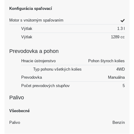
Konfigurácia spaľovací
Motor s vnútorným spaľovaním
Výtlak
1.3 l
Výtlak
1289 cc
Prevodovka a pohon
Hnacie ústrojenstvo
Pohon štyroch kolies
Typ pohonu všetkých kolies
4WD
Prevodovka
Manuálna
Počet prevodových stupňov
5
Palivo
Všeobecné
Palivo
Benzín