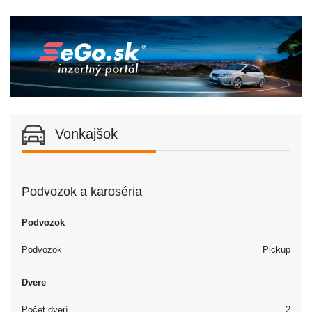
Vonkajšok
Podvozok a karoséria
Podvozok
Podvozok
Pickup
Dvere
Počet dverí
2