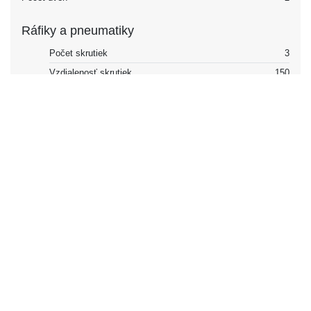
Ráfiky a pneumatiky
Počet skrutiek
3
Vzdialenosť skrutiek
150
Rozmery matice / skrutky
M14x1.5
Centrálny otvor (CB)
69.1
Typ zapínania
Matice s okom
Ráfiky
Veľkosť ráfika, predná
14 – 15
Veľkosť ráfika, zadná
14 – 15
Šírka ráfika, predná
5 – 6
Šírka ráfika, zadná
5 – 6
Ofset (ET), predný
18
Ofset (ET), zadný
18