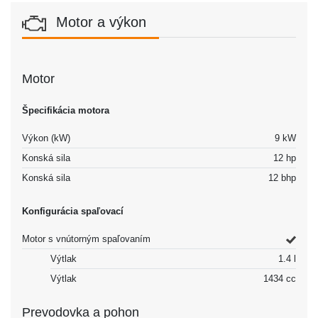
Motor a výkon
Motor
Špecifikácia motora
Výkon (kW)
9 kW
Konská sila
12 hp
Konská sila
12 bhp
Konfigurácia spaľovací
Motor s vnútorným spaľovaním
Výtlak
1.4 l
Výtlak
1434 cc
Prevodovka a pohon