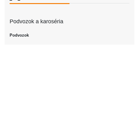
Podvozok a karoséria
Podvozok
Podvozok
Kabriolet
Dvere
Počet dverí
2