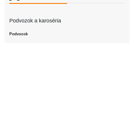
Podvozok a karoséria
Podvozok
Podvozok
Kabriolet
Dvere
Počet dverí
2