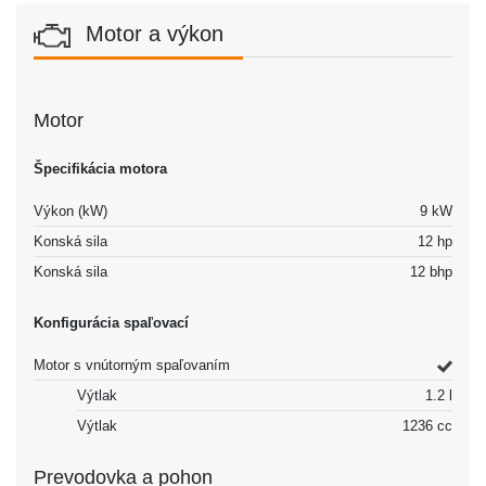
Motor a výkon
Motor
Špecifikácia motora
Výkon (kW)
9 kW
Konská sila
12 hp
Konská sila
12 bhp
Konfigurácia spaľovací
Motor s vnútorným spaľovaním
Výtlak
1.2 l
Výtlak
1236 cc
Prevodovka a pohon