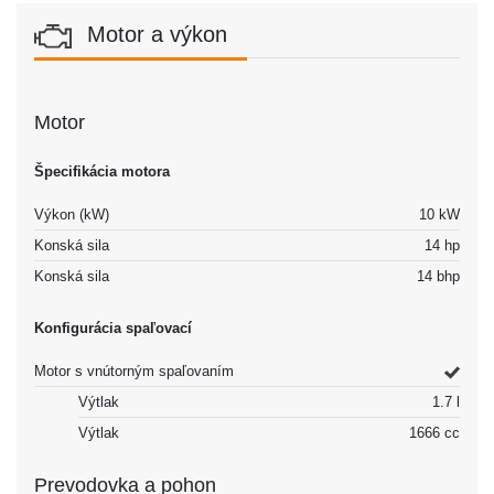
Motor a výkon
Motor
Špecifikácia motora
Výkon (kW)
10 kW
Konská sila
14 hp
Konská sila
14 bhp
Konfigurácia spaľovací
Motor s vnútorným spaľovaním
Výtlak
1.7 l
Výtlak
1666 cc
Prevodovka a pohon