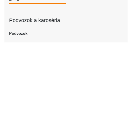
Podvozok a karoséria
Podvozok
Podvozok
Sedan
Dvere
Počet dverí
4