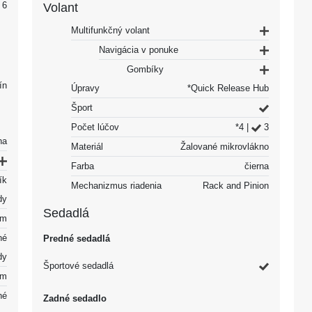
6
Volant
Multifunkčný volant
Navigácia v ponuke
Gombíky
ín
Úpravy
*Quick Release Hub
Šport
Počet lúčov
*4 |
3
na
Materiál
Žalované mikrovlákno
Farba
čierna
ík
Mechanizmus riadenia
Rack and Pinion
dy
Sedadlá
mm
né
Predné sedadlá
dy
Športové sedadlá
mm
né
Zadné sedadlo