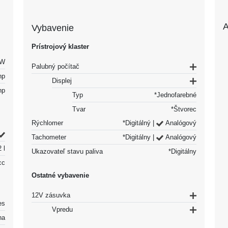
A
Vybavenie
Prístrojový klaster
kW
Palubný počítač
hp
Displej
hp
Typ
*Jednofarebné
Tvar
*Štvorec
Rýchlomer
*Digitálný |
Analógový
Tachometer
*Digitálny |
Analógový
2 l
Ukazovateľ stavu paliva
*Digitálny
cc
Ostatné vybavenie
12V zásuvka
es
Vpredu
na