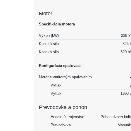
Motor
Špecifikácia motora
Výkon (kW)
239 
Konská sila
324 
Konská sila
320 b
Konfigurácia spaľovací
Motor s vnútorným spaľovaním
Výtlak
Výtlak
1998 
Prevodovka a pohon
Hnacie ústrojenstvo
Pohon dvoch koli
Prevodovka
Manuál