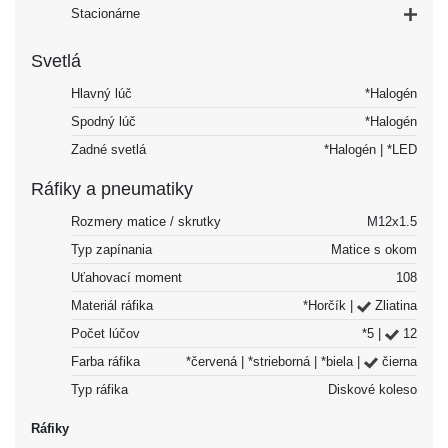
Stacionárne
Svetlá
Hlavný lúč
*Halogén
Spodný lúč
*Halogén
Zadné svetlá
*Halogén | *LED
Ráfiky a pneumatiky
Rozmery matice / skrutky
M12x1.5
Typ zapínania
Matice s okom
Uťahovací moment
108
Materiál ráfika
*Horčík |
Zliatina
Počet lúčov
*5 |
12
Farba ráfika
*červená | *strieborná | *biela |
čierna
Typ ráfika
Diskové koleso
Ráfiky