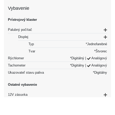
Vybavenie
Prístrojový klaster
Palubný počítač
Displej
Typ
*Jednofarebné
Tvar
*Štvorec
Rýchlomer
*Digitálný |
Analógový
Tachometer
*Digitálny |
Analógový
Ukazovateľ stavu paliva
*Digitálny
Ostatné vybavenie
12V zásuvka
Vpredu
Volant