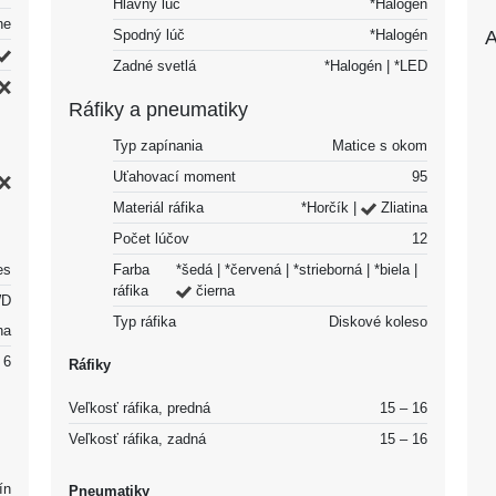
Hlavný lúč
*Halogén
ne
A
Spodný lúč
*Halogén
Zadné svetlá
*Halogén | *LED
Ráfiky a pneumatiky
Typ zapínania
Matice s okom
Uťahovací moment
95
Materiál ráfika
*Horčík |
Zliatina
Počet lúčov
12
Farba
*šedá | *červená | *strieborná | *biela |
es
ráfika
čierna
D
Typ ráfika
Diskové koleso
na
6
Ráfiky
Veľkosť ráfika, predná
15 – 16
Veľkosť ráfika, zadná
15 – 16
ín
Pneumatiky