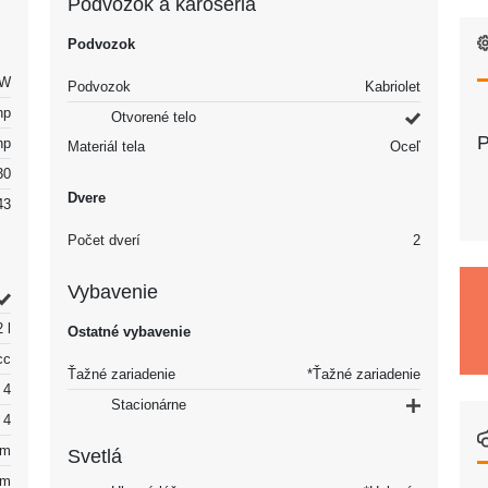
Podvozok a karoséria
Podvozok
kW
Podvozok
Kabriolet
hp
Otvorené telo
P
hp
Materiál tela
Oceľ
30
Dvere
43
Počet dverí
2
Vybavenie
2 l
Ostatné vybavenie
cc
Ťažné zariadenie
*Ťažné zariadenie
4
Stacionárne
4
mm
Svetlá
mm