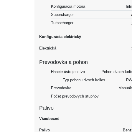
Konfigurácia motora
Inli
Supercharger
Turbocharger
Konfigurácia elektrický
Elektrická
Prevodovka a pohon
Hnacie ústrojenstvo
Pohon dvoch koli
Typ pohonu dvoch kolies
RW
Prevodovka
Manuál
Počet prevodových stupňov
Palivo
Všeobecné
Palivo
Benz