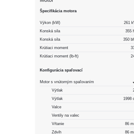
Motor
Špecifikácia motora
Výkon (kW)
261 
Konská sila
355 
Konská sila
350 b
Krútiaci moment
3
Krútiaci moment (lb-ft)
2
Konfigurácia spaľovací
Motor s vnútorným spaľovaním
Výtlak
Výtlak
1998 
Valce
Ventily na valec
Vŕtanie
86 
Zdvih
86 