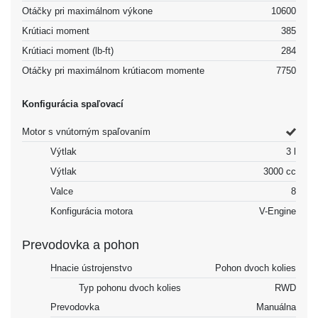
Otáčky pri maximálnom výkone
10600
Krútiaci moment
385
Krútiaci moment (lb-ft)
284
Otáčky pri maximálnom krútiacom momente
7750
Konfigurácia spaľovací
Motor s vnútorným spaľovaním
Výtlak
3 l
Výtlak
3000 cc
Valce
8
Konfigurácia motora
V-Engine
Prevodovka a pohon
Hnacie ústrojenstvo
Pohon dvoch kolies
Typ pohonu dvoch kolies
RWD
Prevodovka
Manuálna