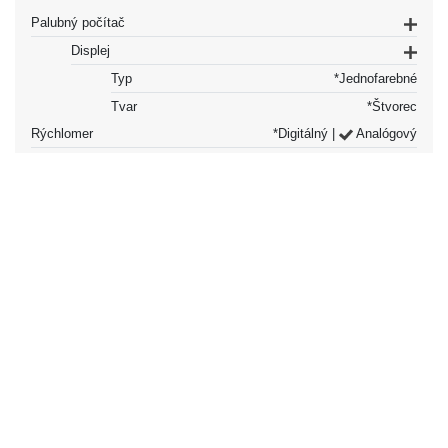
Palubný počítač
Displej
Typ
*Jednofarebné
Tvar
*Štvorec
Rýchlomer
*Digitálný |
Analógový
Tachometer
*Digitálny |
Analógový
Ukazovateľ stavu paliva
*Digitálny
Ostatné vybavenie
12V zásuvka
Vpredu
Volant
Multifunkčný volant
Navigácia v ponuke
Gombíky