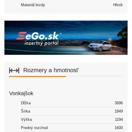
Materiál brzdy
Hliník
Rozmery a hmotnosť
Vonkajšok
Dĺžka
3696
Šírka
1849
Výška
1194
Predný rozchod
1600