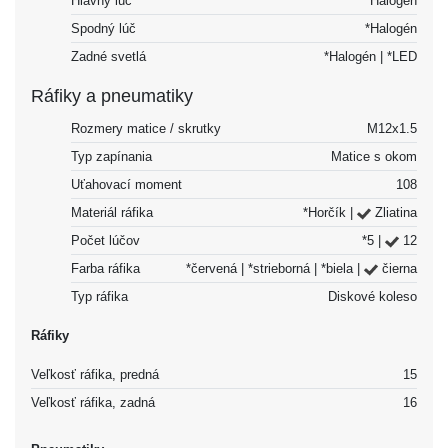
Hlavný lúč
*Halogén
Spodný lúč
*Halogén
Zadné svetlá
*Halogén | *LED
Ráfiky a pneumatiky
Rozmery matice / skrutky
M12x1.5
Typ zapínania
Matice s okom
Uťahovací moment
108
Materiál ráfika
*Horčík |
Zliatina
Počet lúčov
*5 |
12
Farba ráfika
*červená | *strieborná | *biela |
čierna
Typ ráfika
Diskové koleso
Ráfiky
Veľkosť ráfika, predná
15
Veľkosť ráfika, zadná
16