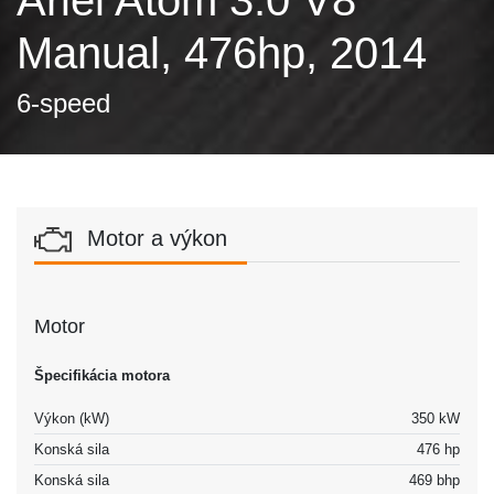
Manual, 476hp, 2014
6-speed
Motor a výkon
Motor
Špecifikácia motora
Výkon (kW)
350 kW
Konská sila
476 hp
Konská sila
469 bhp