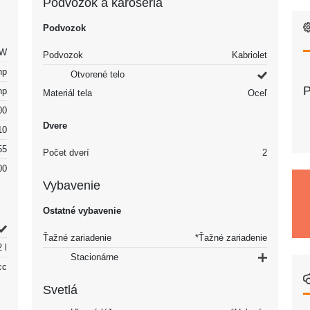
Podvozok a karoséria
Podvozok
kW
Podvozok
Kabriolet
hp
Otvorené telo
P
hp
Materiál tela
Oceľ
00
Dvere
10
55
Počet dverí
2
00
Vybavenie
Ostatné vybavenie
Ťažné zariadenie
*Ťažné zariadenie
2 l
Stacionárne
cc
Svetlá