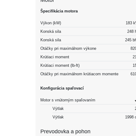
Motor
Špecifikácia motora
Výkon (kW)
183 
Konská sila
248 
Konská sila
245 b
Otáčky pri maximálnom výkone
82
Krútiaci moment
2
Krútiaci moment (lb-ft)
1
Otáčky pri maximálnom krútiacom momente
61
Konfigurácia spaľovací
Motor s vnútorným spaľovaním
Výtlak
Výtlak
1998 
Prevodovka a pohon