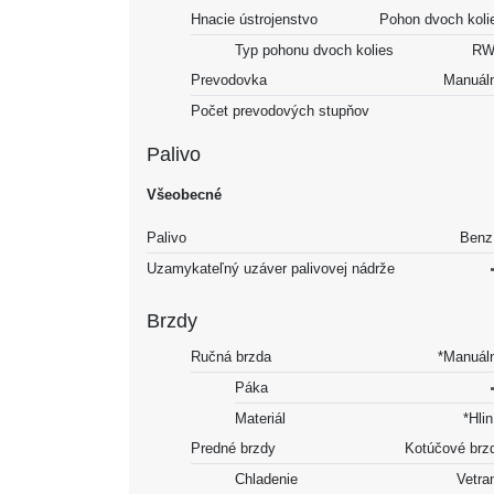
Hnacie ústrojenstvo
Pohon dvoch koli
Typ pohonu dvoch kolies
RW
Prevodovka
Manuál
Počet prevodových stupňov
Palivo
Všeobecné
Palivo
Benz
Uzamykateľný uzáver palivovej nádrže
Brzdy
Ručná brzda
*Manuál
Páka
Materiál
*Hlin
Predné brzdy
Kotúčové brz
Chladenie
Vetra