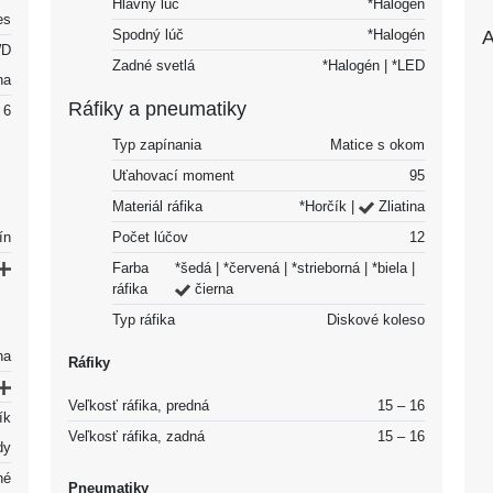
Hlavný lúč
*Halogén
es
A
Spodný lúč
*Halogén
D
Zadné svetlá
*Halogén | *LED
na
Ráfiky a pneumatiky
6
Typ zapínania
Matice s okom
Uťahovací moment
95
Materiál ráfika
*Horčík |
Zliatina
Počet lúčov
12
ín
Farba
*šedá | *červená | *strieborná | *biela |
ráfika
čierna
Typ ráfika
Diskové koleso
na
Ráfiky
Veľkosť ráfika, predná
15 – 16
ík
Veľkosť ráfika, zadná
15 – 16
dy
né
Pneumatiky