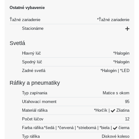
Ostatné vybavenie
Ťažné zariadenie
*Ťažné zariadenie
Stacionárne
Svetlá
Hlavný lúč
*Halogén
Spodný lúč
*Halogén
Zadné svetlá
*Halogén | *LED
Ráfiky a pneumatiky
Typ zapínania
Matice s okom
Uťahovací moment
95
Materiál ráfika
*Horčík |
Zliatina
Počet lúčov
12
Farba ráfika
*šedá | *červená | *strieborná | *biela |
čierna
Typ ráfika
Diskové koleso