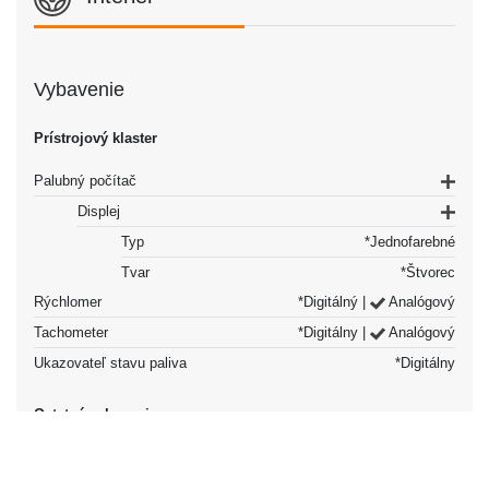
Vybavenie
Prístrojový klaster
Palubný počítač
Displej
Typ
*Jednofarebné
Tvar
*Štvorec
Rýchlomer
*Digitálný |
Analógový
Tachometer
*Digitálny |
Analógový
Ukazovateľ stavu paliva
*Digitálny
Ostatné vybavenie
12V zásuvka
Vpredu