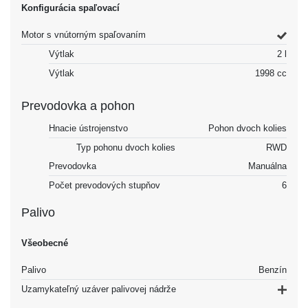
Konfigurácia spaľovací
Motor s vnútorným spaľovaním
Výtlak
2 l
Výtlak
1998 cc
Prevodovka a pohon
Hnacie ústrojenstvo
Pohon dvoch kolies
Typ pohonu dvoch kolies
RWD
Prevodovka
Manuálna
Počet prevodových stupňov
6
Palivo
Všeobecné
Palivo
Benzín
Uzamykateľný uzáver palivovej nádrže