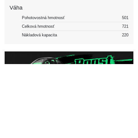
Váha
Pohotovostná hmotnosť
501
Celková hmotnosť
721
Nákladová kapacita
220
Vonkajšok
Podvozok a karoséria