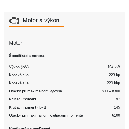
Motor a výkon
Motor
Špecifikácia motora
Výkon (kW)
164 kW
Konská sila
223 hp
Konská sila
220 bhp
Otáčky pri maximálnom výkone
800 – 8300
Krútiaci moment
197
Krútiaci moment (lb-ft)
145
Otáčky pri maximálnom krútiacom momente
6100
Konfigurácia spaľovací