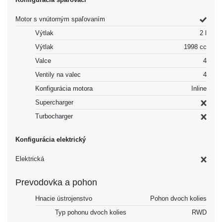
Motor s vnútorným spaľovaním
Výtlak
2 l
Výtlak
1998 cc
Valce
4
Ventily na valec
4
Konfigurácia motora
Inline
Supercharger
Turbocharger
Konfigurácia elektrický
Elektrická
Prevodovka a pohon
Hnacie ústrojenstvo
Pohon dvoch kolies
Typ pohonu dvoch kolies
RWD