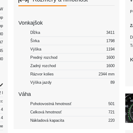
V
kW
P
hp
Vonkajšok
hp
Z
Dĺžka
3411
00
D
Šírka
1798
97
T
Výška
1194
45
Predný rozchod
1600
00
K
Zadný rozchod
1600
Rázvor kolies
2344 mm
Výška jazdy
89
2 l
Váha
cc
Pohotovostná hmotnosť
501
4
Celková hmotnosť
721
4
Nákladová kapacita
220
ne