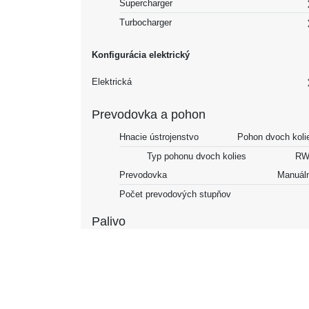
Supercharger
Turbocharger
Konfigurácia elektrický
Elektrická
Prevodovka a pohon
Hnacie ústrojenstvo
Pohon dvoch koli
Typ pohonu dvoch kolies
RW
Prevodovka
Manuál
Počet prevodových stupňov
Palivo
Všeobecné
Palivo
Benz
Objem nádrže