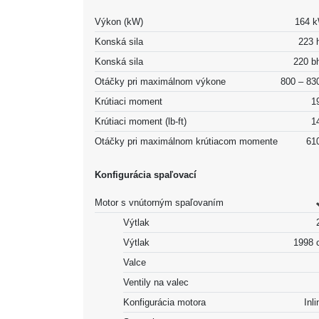
Výkon (kW)
164 
Konská sila
223 
Konská sila
220 b
Otáčky pri maximálnom výkone
800 – 83
Krútiaci moment
1
Krútiaci moment (lb-ft)
1
Otáčky pri maximálnom krútiacom momente
61
Konfigurácia spaľovací
Motor s vnútorným spaľovaním
Výtlak
Výtlak
1998 
Valce
Ventily na valec
Konfigurácia motora
Inli