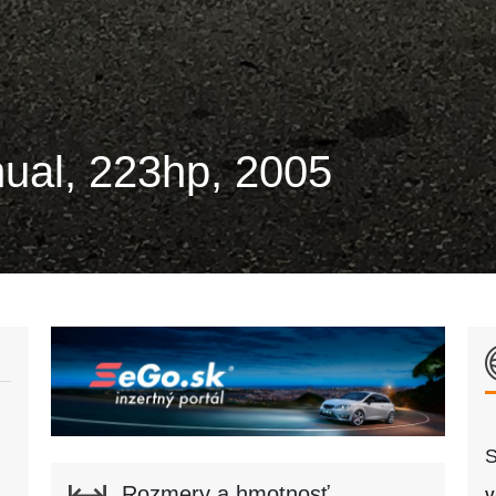
nual, 223hp, 2005
S
Rozmery a hmotnosť