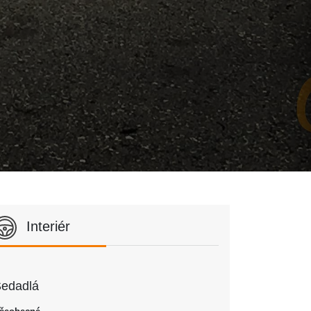
Interiér
edadlá