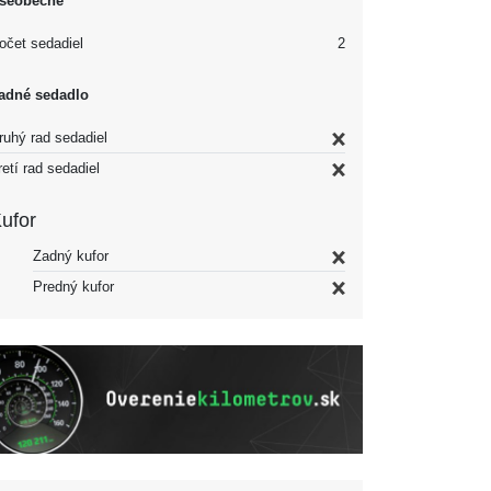
šeobecné
očet sedadiel
2
adné sedadlo
ruhý rad sedadiel
retí rad sedadiel
ufor
Zadný kufor
Predný kufor