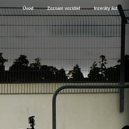
Úvod
Zoznam vozidiel
Inzeráty áut