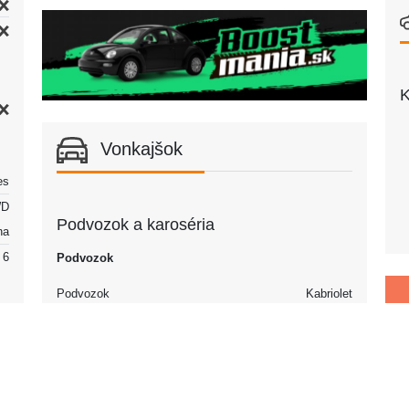
K
Vonkajšok
es
D
Podvozok a karoséria
na
6
Podvozok
Podvozok
Kabriolet
Otvorené telo
ín
Dvere
60
Počet dverí
2