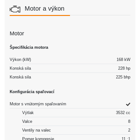
Motor a výkon
Motor
Špecifikácia motora
Výkon (kW)
168 kW
Konská sila
228 hp
Konská sila
225 bhp
Konfigurácia spaľovací
Motor s vnútorným spaľovaním
Výtlak
3532 cc
Valce
8
Ventily na valec
2
Pomer kompresie
11 :1