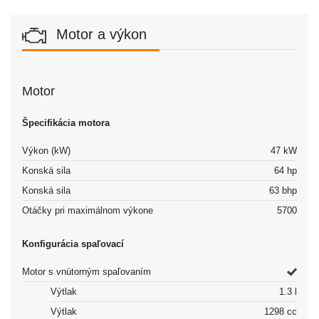
Motor a výkon
Motor
Špecifikácia motora
Výkon (kW)
47 kW
Konská sila
64 hp
Konská sila
63 bhp
Otáčky pri maximálnom výkone
5700
Konfigurácia spaľovací
Motor s vnútorným spaľovaním
Výtlak
1.3 l
Výtlak
1298 cc