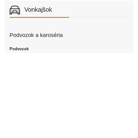
Vonkajšok
Podvozok a karoséria
Podvozok
Podvozok
Sedan
Dvere
Počet dverí
2