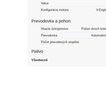
Valce
Konfigurácia motora
V-Engi
Prevodovka a pohon
Hnacie ústrojenstvo
Pohon dvoch koli
Prevodovka
Automatic
Počet prevodových stupňov
Palivo
Všeobecné
Palivo
Benz