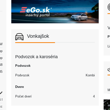
V
Vonkajšok
P
kW
L
hp
Podvozok a karoséria
hp
68
Podvozok
45
Podvozok
Kombi
Dvere
M
Počet dverí
4
 l
cc