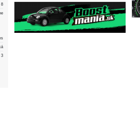
8
ne
es
ká
3
ín
Partneri