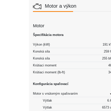
Motor a výkon
Motor
Špecifikácia motora
Výkon (kW)
191 
Konská sila
259 
Konská sila
255 b
Krútiaci moment
4
Krútiaci moment (lb-ft)
3
Konfigurácia spaľovací
Motor s vnútorným spaľovaním
Výtlak
6.6
Výtlak
6573 