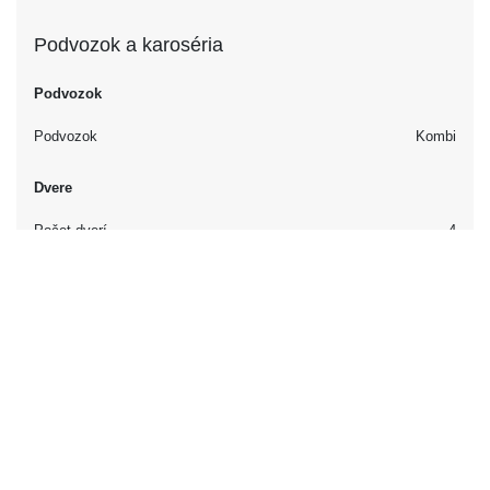
Podvozok a karoséria
Podvozok
Podvozok
Kombi
Dvere
Počet dverí
4
Interiér