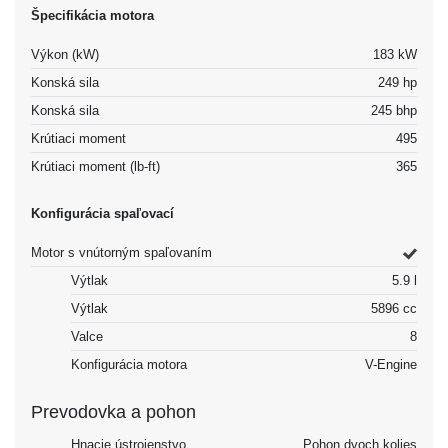
Špecifikácia motora
Výkon (kW)
183 kW
Konská sila
249 hp
Konská sila
245 bhp
Krútiaci moment
495
Krútiaci moment (lb-ft)
365
Konfigurácia spaľovací
Motor s vnútorným spaľovaním
Výtlak
5.9 l
Výtlak
5896 cc
Valce
8
Konfigurácia motora
V-Engine
Prevodovka a pohon
Hnacie ústrojenstvo
Pohon dvoch kolies