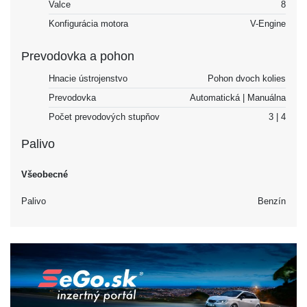
Valce
8
Konfigurácia motora
V-Engine
Prevodovka a pohon
Hnacie ústrojenstvo
Pohon dvoch kolies
Prevodovka
Automatická | Manuálna
Počet prevodových stupňov
3 | 4
Palivo
Všeobecné
Palivo
Benzín