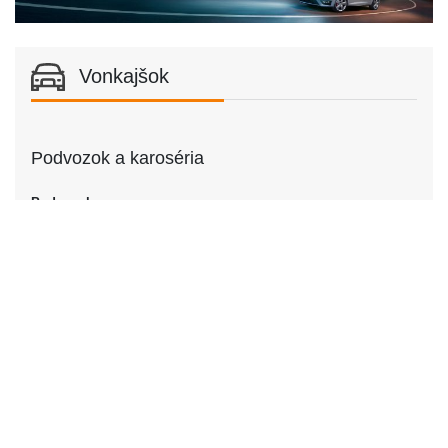
Vonkajšok
Podvozok a karoséria
Podvozok
Podvozok
Kombi
Dvere
Počet dverí
4