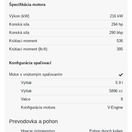
Špecifikácia motora
Výkon (kW)
216 kW
Konská sila
294 hp
Konská sila
290 bhp
Krútiaci moment
536
Krútiaci moment (lb-ft)
395
Konfigurácia spaľovací
Motor s vnútorným spaľovaním
Výtlak
5.9 l
Výtlak
5896 cc
Valce
8
Konfigurácia motora
V-Engine
Prevodovka a pohon
Hnacie ústrojenstvo
Pohon dvoch kolies