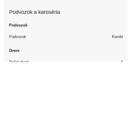
Podvozok a karoséria
Podvozok
Podvozok
Kombi
Dvere
Počet dverí
4
Interiér