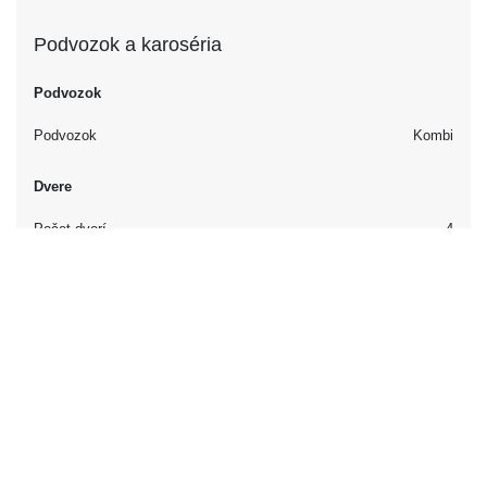
Podvozok a karoséria
Podvozok
Podvozok
Kombi
Dvere
Počet dverí
4
Interiér