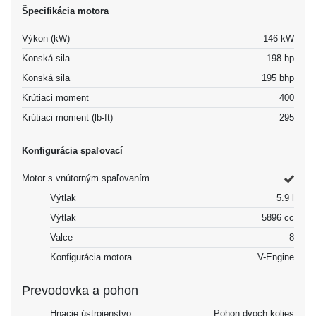
Špecifikácia motora
Výkon (kW)
146 kW
Konská sila
198 hp
Konská sila
195 bhp
Krútiaci moment
400
Krútiaci moment (lb-ft)
295
Konfigurácia spaľovací
Motor s vnútorným spaľovaním
Výtlak
5.9 l
Výtlak
5896 cc
Valce
8
Konfigurácia motora
V-Engine
Prevodovka a pohon
Hnacie ústrojenstvo
Pohon dvoch kolies