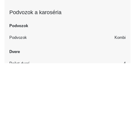
Podvozok a karoséria
Podvozok
Podvozok
Kombi
Dvere
Počet dverí
4
Interiér