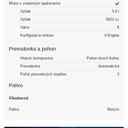
Motor s vnútorným spaľovaním
Výtlak
5.6 l
Výtlak
5622 cc
Valce
8
Konfigurácia motora
V-Engine
Prevodovka a pohon
Hnacie ústrojenstvo
Pohon dvoch kolies
Prevodovka
Automatická
Počet prevodových stupňov
3
Palivo
Všeobecné
Palivo
Benzín