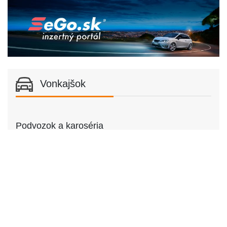
Vonkajšok
Podvozok a karoséria
Podvozok
Podvozok
Kombi
Dvere
Počet dverí
4