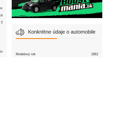
es
ká
3
Konkrétne údaje o automobile
ín
Modelový rok
1962
Partneri