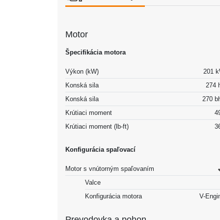
Motor
Špecifikácia motora
Výkon (kW)
201 
Konská sila
274 
Konská sila
270 b
Krútiaci moment
4
Krútiaci moment (lb-ft)
3
Konfigurácia spaľovací
Motor s vnútorným spaľovaním
Valce
Konfigurácia motora
V-Engi
Prevodovka a pohon