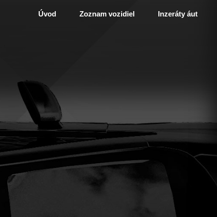
Úvod
Zoznam vozidiel
Inzeráty áut