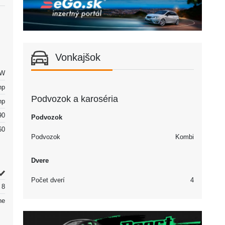
Vonkajšok
kW
hp
Podvozok a karoséria
hp
90
Podvozok
60
Podvozok
Kombi
Dvere
Počet dverí
4
8
ne