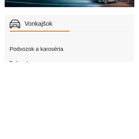
Vonkajšok
Podvozok a karoséria
Podvozok
Podvozok
Kombi
Dvere
Počet dverí
4