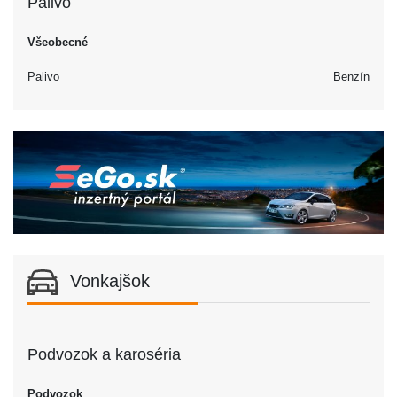
Palivo
Všeobecné
Palivo
Benzín
Vonkajšok
Podvozok a karoséria
Podvozok