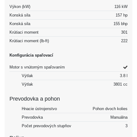
Výkon (kW)
116 kW
Konská sila
157 hp
Konská sila
155 bhp
Krútiaci moment
301
Krútiaci moment (lb-ft)
222
Konfigurácia spaľovací
Motor s vnútorným spaľovaním
Výtlak
3.8 l
Výtlak
3801 cc
Prevodovka a pohon
Hnacie ústrojenstvo
Pohon dvoch kolies
Prevodovka
Manuálna
Počet prevodových stupňov
3