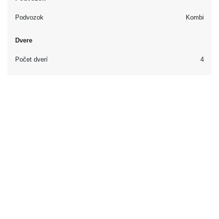
Podvozok
Kombi
Dvere
Počet dverí
4
Interiér
Vybavenie