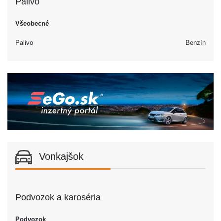
Palivo
Všeobecné
Palivo
Benzín
Vonkajšok
Podvozok a karoséria
Podvozok