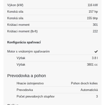
Výkon (kW)
116 kW
Konská sila
157 hp
Konská sila
155 bhp
Krútiaci moment
301
Krútiaci moment (lb-ft)
222
Konfigurácia spaľovací
Motor s vnútorným spaľovaním
Výtlak
3.8 l
Výtlak
3801 cc
Prevodovka a pohon
Hnacie ústrojenstvo
Pohon dvoch kolies
Prevodovka
Automatická
Počet prevodových stupňov
3