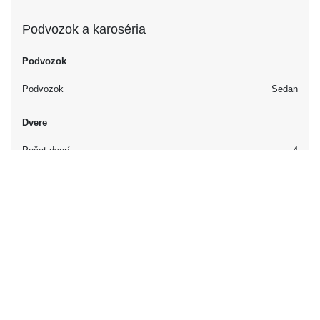
Podvozok a karoséria
Podvozok
Podvozok
Sedan
Dvere
Počet dverí
4
Interiér