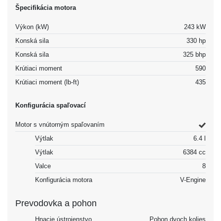
Špecifikácia motora
Výkon (kW)
243 kW
Konská sila
330 hp
Konská sila
325 bhp
Krútiaci moment
590
Krútiaci moment (lb-ft)
435
Konfigurácia spaľovací
Motor s vnútorným spaľovaním
Výtlak
6.4 l
Výtlak
6384 cc
Valce
8
Konfigurácia motora
V-Engine
Prevodovka a pohon
Hnacie ústrojenstvo
Pohon dvoch kolies